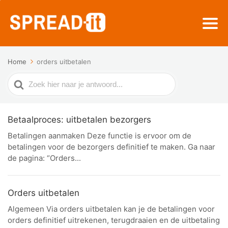
Home
orders uitbetalen
Zoek
naar
Betaalproces: uitbetalen bezorgers
Betalingen aanmaken Deze functie is ervoor om de
betalingen voor de bezorgers definitief te maken. Ga naar
de pagina: “Orders...
Orders uitbetalen
Algemeen Via orders uitbetalen kan je de betalingen voor
orders definitief uitrekenen, terugdraaien en de uitbetaling