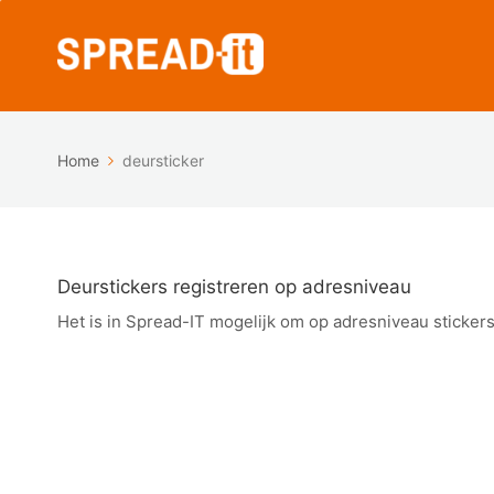
Home
deursticker
Deurstickers registreren op adresniveau
Het is in Spread-IT mogelijk om op adresniveau stickers