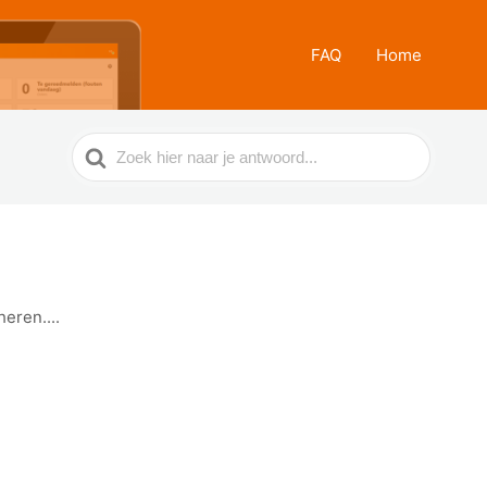
FAQ
Home
Zoek
naar
eren....